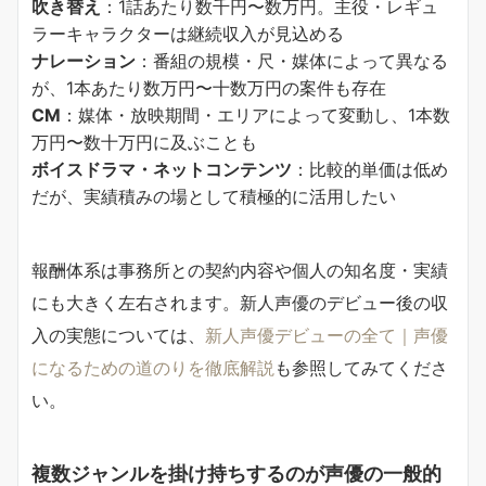
吹き替え
：1話あたり数千円〜数万円。主役・レギュ
ラーキャラクターは継続収入が見込める
ナレーション
：番組の規模・尺・媒体によって異なる
が、1本あたり数万円〜十数万円の案件も存在
CM
：媒体・放映期間・エリアによって変動し、1本数
万円〜数十万円に及ぶことも
ボイスドラマ・ネットコンテンツ
：比較的単価は低め
だが、実績積みの場として積極的に活用したい
報酬体系は事務所との契約内容や個人の知名度・実績
にも大きく左右されます。新人声優のデビュー後の収
入の実態については、
新人声優デビューの全て｜声優
になるための道のりを徹底解説
も参照してみてくださ
い。
複数ジャンルを掛け持ちするのが声優の一般的