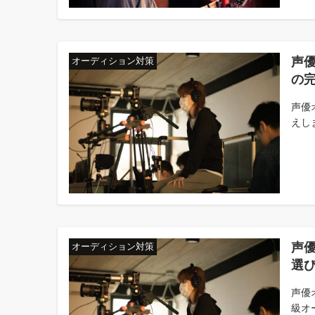
声
オーディション対策
の
声優
えし
声
オーディション対策
選
声優
級オ