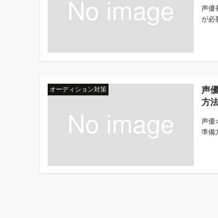
声優
が必要
声
オーディション対策
方
声優
準備