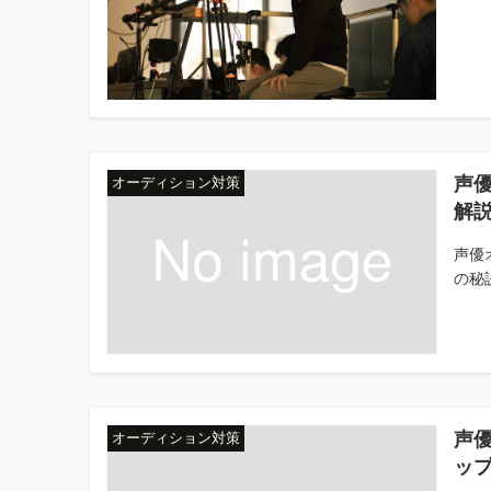
声
オーディション対策
解
声優
の秘
声
オーディション対策
ッ