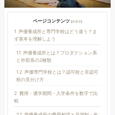
ページコンテンツ
[
非表示
]
1
声優養成所と専門学校はどう違う？ま
ず基本を理解しよう
1.1
声優養成所とは？プロダクション系
と外部系の2種類
1.2
声優専門学校とは？認可校と非認可
校の見分け方
2
費用・通学期間・入学条件を数字で比
較
2.1
声優養成所の費用相場と月謝制・年